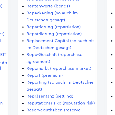
y)
Rentenwerte (bonds)
Repackaging (so auch im
Deutschen gesagt)
Repartierung (repartiation)
t)
Repatriierung (repatriation)
l
Replacement Capital (so auch oft
im Deutschen gesagt)
REIT
Repo-Geschäft (repurchase
agt;
agreement)
d
Repomarkt (repurchase market)
Report (premium)
Reporting (so auch im Deutschen
gesagt)
Repräsentanz (settling)
en
Reputationsrisiko (reputation risk)
Reserveguthaben (reserve