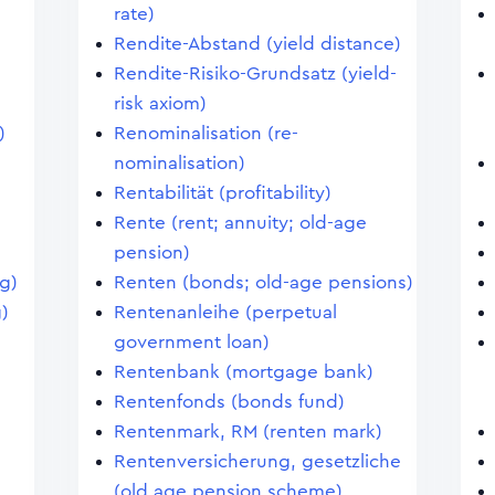
rate)
Rendite-Abstand (yield distance)
Rendite-Risiko-Grundsatz (yield-
risk axiom)
)
Renominalisation (re-
nominalisation)
Rentabilität (profitability)
Rente (rent; annuity; old-age
pension)
ng)
Renten (bonds; old-age pensions)
g)
Rentenanleihe (perpetual
government loan)
Rentenbank (mortgage bank)
Rentenfonds (bonds fund)
Rentenmark, RM (renten mark)
Rentenversicherung, gesetzliche
(old age pension scheme)