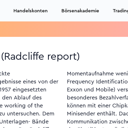
Handelskonten
Börsenakademie
Tradin
Tr
 (Radcliffe report)
ckte
 Radio
ebnisse eines von der
FID: In den USA (von
 1957 eingesetzten
eise eingeführtes
 den Ablauf des
Autofahrer. Diese
he working of the
zahlen, die einen
 zu untersuchen. Dem
 wird eine drahtlose
 Unterlagen- Bände
Kassenterminal und