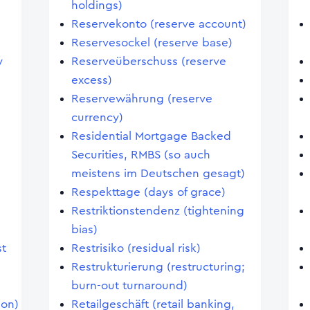
holdings)
Reservekonto (reserve account)
Reservesockel (reserve base)
y
Reserveüberschuss (reserve
excess)
Reservewährung (reserve
currency)
Residential Mortgage Backed
Securities, RMBS (so auch
meistens im Deutschen gesagt)
Respekttage (days of grace)
Restriktionstendenz (tightening
bias)
st
Restrisiko (residual risk)
Restrukturierung (restructuring;
burn-out turnaround)
ion)
Retailgeschäft (retail banking,