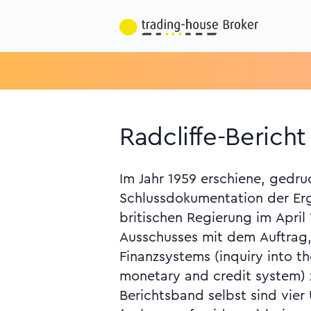
Radcliffe-Bericht
Im Jahr 1959 erschiene, gedru
Momentaufnahme wenig sinnvoll erscheint.
Schlussdokumentation der Erg
Frequency Identification, R
britischen Regierung im April
Exxon und Mobile) versuchsw
Ausschusses mit dem Auftrag,
besonderes Bezahlverfahren für 
Finanzsystems (inquiry into t
können mit einer Chipkarte be
monetary and credit system)
Minisender enthält. Dadurch
Berichtsband selbst sind vier
Kommunikation zwischen dem 