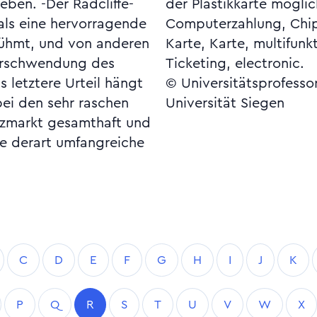
ben. -Der Radcliffe-
iehe Community Card,
als eine hervorragende
Geld, elektronisches,
rühmt, und von anderen
ionale, POS-Banking,
Verschwendung des
Ticketing, electronic.
 letztere Urteil hängt
© Universitätsprofesso
ei den sehr raschen
Universität Siegen
zmarkt gesamthaft und
ine derart umfangreiche
C
D
E
F
G
H
I
J
K
P
Q
R
S
T
U
V
W
X