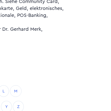
r Dr. Gerhard Merk,
L
M
Y
Z