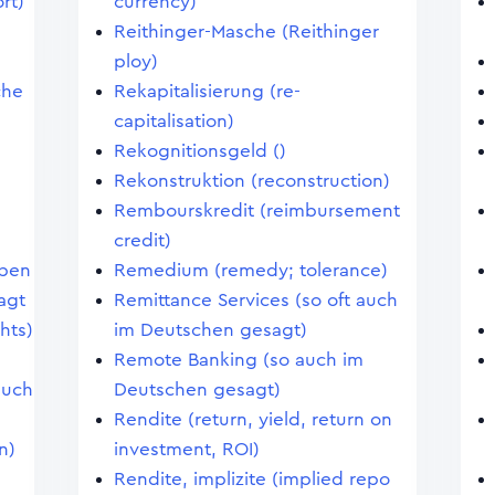
rt)
currency)
Reithinger-Masche (Reithinger
ploy)
che
Rekapitalisierung (re-
capitalisation)
Rekognitionsgeld ()
Rekonstruktion (reconstruction)
Rembourskredit (reimbursement
credit)
eben
Remedium (remedy; tolerance)
agt
Remittance Services (so oft auch
hts)
im Deutschen gesagt)
Remote Banking (so auch im
auch
Deutschen gesagt)
Rendite (return, yield, return on
n)
investment, ROI)
Rendite, implizite (implied repo