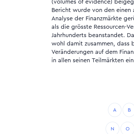
(volumes of evidence) beigege
der Plastikkarte möglich. S
Bericht wurde von den einen 
Computerzahlung, Chipkarte, 
Analyse der Finanzmärkte ge
Karte, Karte, multifunkt
als die grösste Ressourcen-
Jahrhunderts beanstandet. Das
wohl damit zusammen, dass b
Veränderungen auf dem Finan
in allen seinen Teilmärkten e
A
B
N
O