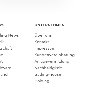
WS
UNTERNEHMEN
ding News
Über uns
tik
Kontakt
tschaft
Impressum
se
Kundenvereinbarung
rt
Anlagevermittlung
levard
Nachhaltigkeit
land
trading-house
Holding