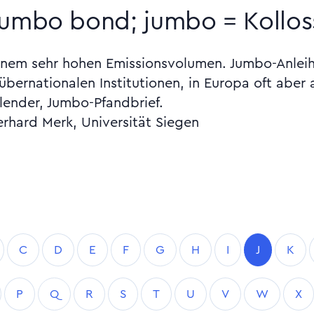
umbo bond; jumbo = Kolloss
einem sehr hohen Emissionsvolumen. Jumbo-Anlei
 übernationalen Institutionen, in Europa oft ab
lender, Jumbo-Pfandbrief.
erhard Merk, Universität Siegen
C
D
E
F
G
H
I
J
K
P
Q
R
S
T
U
V
W
X