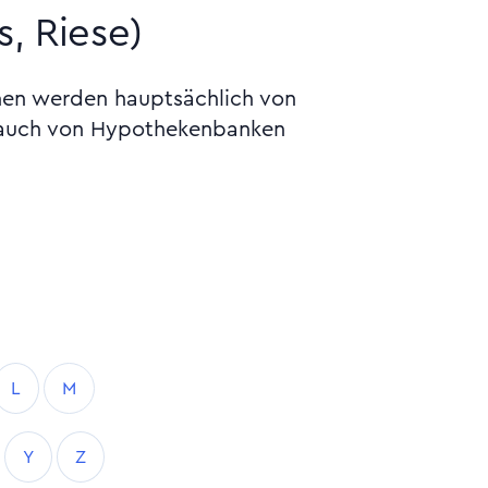
, Riese)
hen werden hauptsächlich von
er auch von Hypothekenbanken
L
M
Y
Z