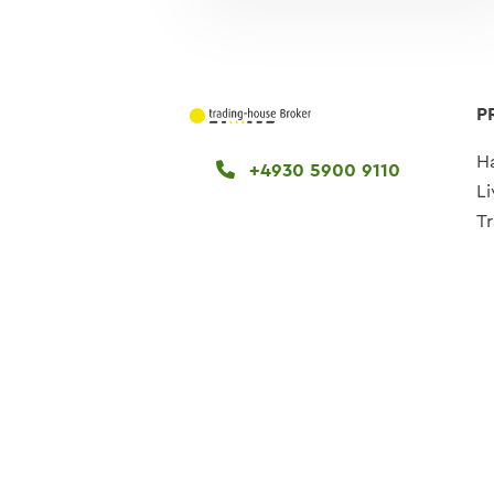
P
H
+4930 5900 9110
L
T