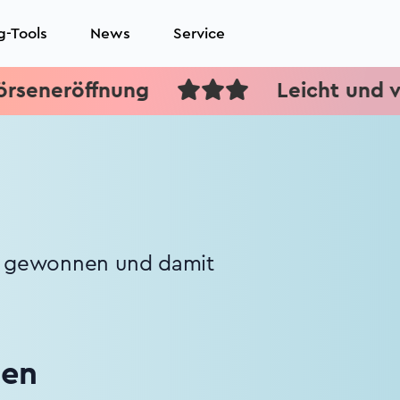
g-Tools
News
Service
öffnung
Leicht und verständli
na gewonnen und damit
ien