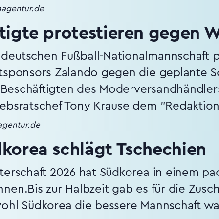
enagentur.de
tigte protestieren gegen 
deutschen Fußball-Nationalmannschaft p
ptsponsors Zalando gegen die geplante 
ie Beschäftigten des Moderversandhändlers
iebsratschef Tony Krause dem "Redaktio
nagentur.de
korea schlägt Tschechien
sterschaft 2026 hat Südkorea in einem p
nen.Bis zur Halbzeit gab es für die Zusc
wohl Südkorea die bessere Mannschaft 