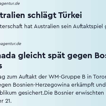
nagentur.de
ralien schlägt Türkei
erschaft hat Australien sein Auftaktspiel
nagentur.de
ada gleicht spät gegen Bo
s
tag zum Auftakt der WM-Gruppe B in Tor
gegen Bosnien-Herzegowina erkämpft und
likum gesichert.Die Bosnier erwischten d
r 21.