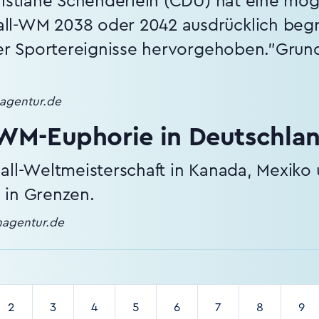
ristiane Schenderlein (CDU) hat eine mö
ll-WM 2038 oder 2042 ausdrücklich begr
ßer Sportereignisse hervorgehoben."Grund
nagentur.de
WM-Euphorie in Deutschla
all-Weltmeisterschaft in Kanada, Mexiko 
 in Grenzen.
enagentur.de
2
3
4
5
6
7
8
9