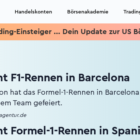
Handelskonten
Börsenakademie
Tradin
steiger ... Dein Update zur US Börsener
t F1-Rennen in Barcelona
lton hat das Formel-1-Rennen in Barcelo
dem Team gefeiert.
nagentur.de
t Formel-1-Rennen in Span