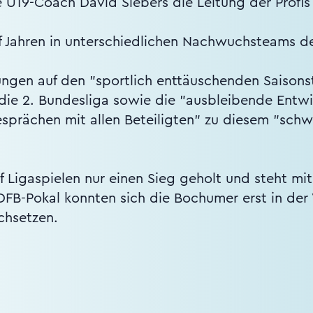
e U19-Coach David Siebers die Leitung der Profi
elf Jahren in unterschiedlichen Nachwuchsteams de
ungen auf den "sportlich enttäuschenden Saison
ie 2. Bundesliga sowie die "ausbleibende Entw
sprächen mit allen Beteiligten" zu diesem "schw
nf Ligaspielen nur einen Sieg geholt und steht mi
 DFB-Pokal konnten sich die Bochumer erst in de
chsetzen.