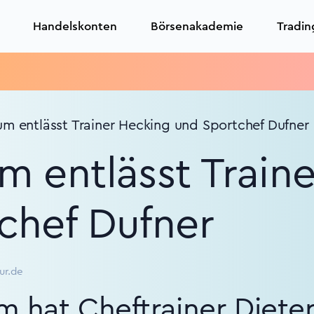
Handelskonten
Börsenakademie
Tradin
Tra
m entlässt Trainer Hecking und Sportchef Dufner
m entlässt Train
chef Dufner
ur.de
m hat Cheftrainer Diete