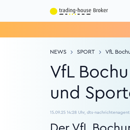
NEWS
SPORT
VfL Bochu
VfL Bochu
und Sport
15.09.25 14:28 Uhr, dts-nachrichtenagent
Der VfL Bochu