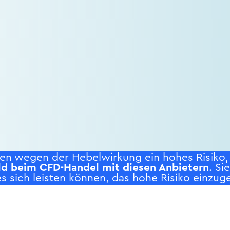
n wegen der Hebelwirkung ein hohes Risiko, s
ld beim CFD-Handel mit diesen Anbietern
. Si
s sich leisten können, das hohe Risiko einzuge