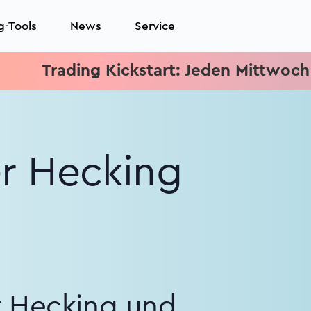
g-Tools
News
Service
ding Kickstart: Jeden Mittwoch 15.15 Uh
er Hecking
r Hecking und