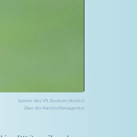
Spieler des VfL Bochum (Archiv)
über dts Nachrichtenagentur