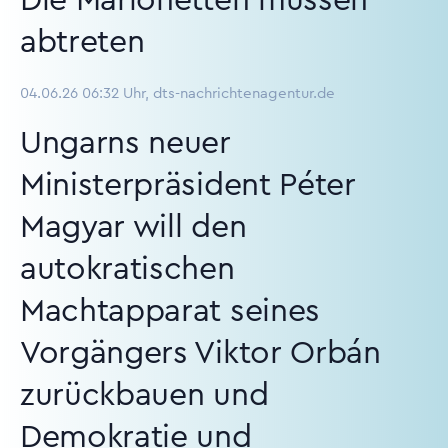
Die Marionetten müssen
abtreten
04.06.26 06:32 Uhr, dts-nachrichtenagentur.de
Ungarns neuer
Ministerpräsident Péter
Magyar will den
autokratischen
Machtapparat seines
Vorgängers Viktor Orbán
zurückbauen und
Demokratie und