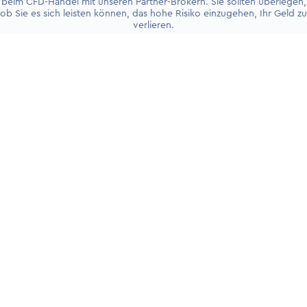
beim CFD-Handel mit unseren Partner-Brokern. Sie sollten überlegen,
ob Sie es sich leisten können, das hohe Risiko einzugehen, Ihr Geld zu
verlieren.
+4930 5900 9110
PRODUKTE
Handelskonten
Live-Trading