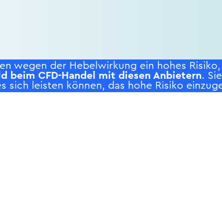
n wegen der Hebelwirkung ein hohes Risiko, s
ld beim CFD-Handel mit diesen Anbietern
. Si
s sich leisten können, das hohe Risiko einzuge
RODUKTE
SERVICE
NE