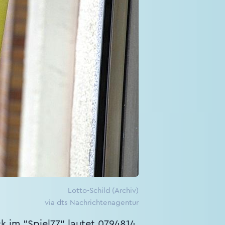
Lotto-Schild (Archiv)
via dts Nachrichtenagentur
ck im "Spiel77" lautet 0794814.