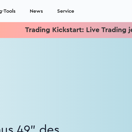
g-Tools
News
Service
Trading Kickstart: Live Trading jeden Mi
aus 49" des