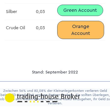
Green Account
Silber
0,03
Orange
Crude Oil
0,03
Account
Stand: September 2022
Zwischen 56% und 82,08% der Kleinanlegerkonten verlieren Geld
beim CFD-Handel mit unseren Partner-Brokern. Sie sollten überlegen,
ob Sie es sich leisten können, das hohe Risiko einzugehen, Ihr Geld zu
verlieren.