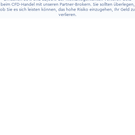
beim CFD-Handel mit unseren Partner-Brokern. Sie sollten überlegen,
ob Sie es sich leisten können, das hohe Risiko einzugehen, Ihr Geld zu
verlieren.
+4930 5900 9110
PRODUKTE
Handelskonten
Live-Trading