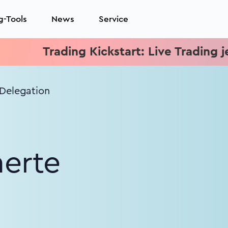
g-Tools
News
Service
Trading Kickstart: Live Trading jeden Mi
 Delegation
nerte