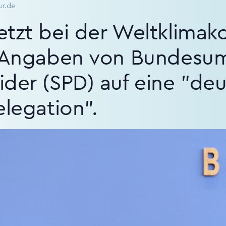
ur.de
tzt bei der Weltklimako
h Angaben von Bundesum
der (SPD) auf eine "deu
elegation".