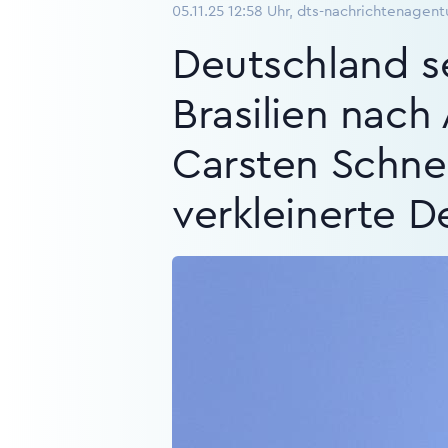
05.11.25 12:58 Uhr, dts-nachrichtenagent
Deutschland se
Brasilien nac
Carsten Schnei
verkleinerte D