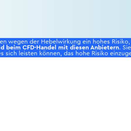
n wegen der Hebelwirkung ein hohes Risiko, s
ld beim CFD-Handel mit diesen Anbietern
. Si
s sich leisten können, das hohe Risiko einzuge
RODUKTE
SERVICE
NE