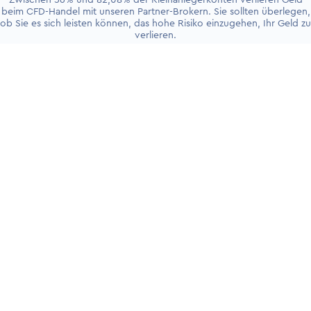
Zwischen 56% und 82,08% der Kleinanlegerkonten verlieren Geld
beim CFD-Handel mit unseren Partner-Brokern. Sie sollten überlegen,
ob Sie es sich leisten können, das hohe Risiko einzugehen, Ihr Geld zu
verlieren.
+4930 5900 9110
PRODUKTE
Handelskonten
Live-Trading