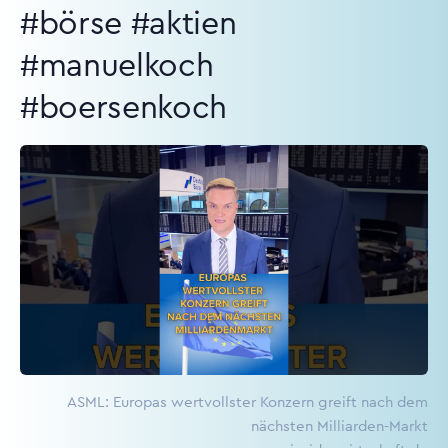
#börse #aktien
#manuelkoch
#boersenkoch
ASML: Europas wertvollster Konzern greift nach dem
nächsten Milliarden-Markt