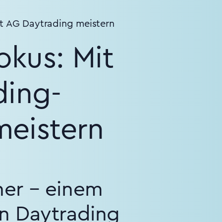
et AG Daytrading meistern
kus: Mit
ding-
meistern
her – einem
in Daytrading