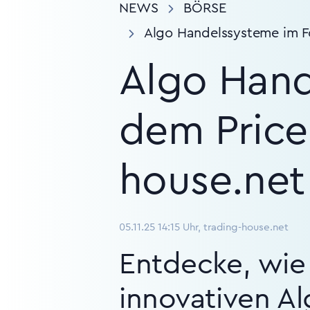
NEWS
BÖRSE
Algo Handelssysteme im Fo
Algo Hand
dem Price
house.net
05.11.25 14:15 Uhr, trading-house.net
Entdecke, wie
innovativen A