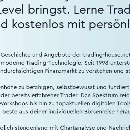
Level bringst. Lerne Tra
d kostenlos mit persönl
e Geschichte und Angebote der trading-house.net
auf moderne Trading-Technologie. Seit 1998 unters
undurchsichtigen Finanzmarkt zu verstehen und st
genhöhe zu befähigen, selbstbewusst und fundier
oder bereits erfahrener Trader. Das Spektrum rei
orkshops bis hin zu topaktuellen digitalen Tools
s beste aus deiner individuellen Börsenreise hera
glich stundenlang mit Chartanalyse und Nachrich