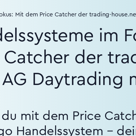
kus: Mit dem Price Catcher der trading-house.n
elssysteme im Fo
 Catcher der tra
 AG Daytrading 
 du mit dem Price Catc
lgo Handelssystem – de