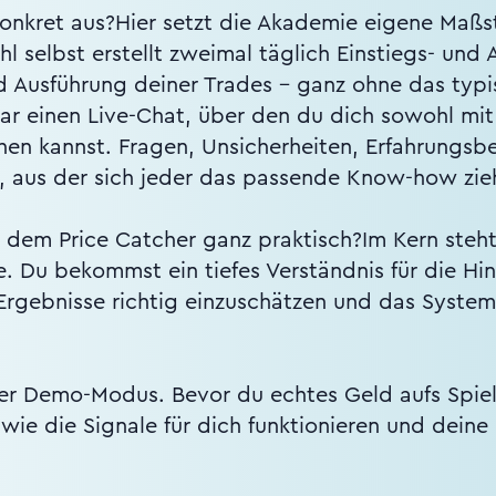
onkret aus?Hier setzt die Akademie eigene Maßst
hl selbst erstellt zweimal täglich Einstiegs- und
nd Ausführung deiner Trades – ganz ohne das typ
gar einen Live-Chat, über den du dich sowohl mi
n kannst. Fragen, Unsicherheiten, Erfahrungsber
, aus der sich jeder das passende Know-how zie
dem Price Catcher ganz praktisch?Im Kern steh
. Du bekommst ein tiefes Verständnis für die Hi
 Ergebnisse richtig einzuschätzen und das Syste
der Demo-Modus. Bevor du echtes Geld aufs Spiel
, wie die Signale für dich funktionieren und deine