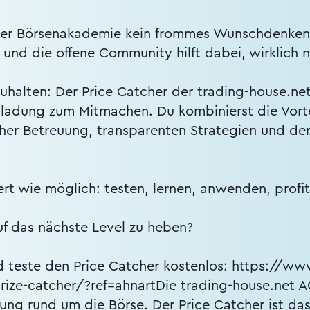
 der Börsenakademie kein frommes Wunschdenken, 
 – und die offene Community hilft dabei, wirklic
uhalten: Der Price Catcher der trading-house.ne
nladung zum Mitmachen. Du kombinierst die Vorte
er Betreuung, transparenten Strategien und der 
t wie möglich: testen, lernen, anwenden, profit
auf das nächste Level zu heben?
nd teste den Price Catcher kostenlos: https://ww
ize-catcher/?ref=ahnartDie trading-house.net AG
dung rund um die Börse. Der Price Catcher ist d