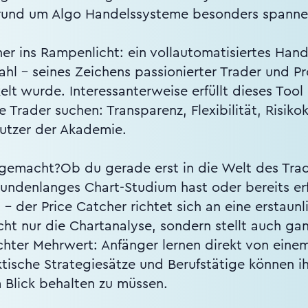
 rund um Algo Handelssysteme besonders spann
her ins Rampenlicht: ein vollautomatisiertes Han
l – seines Zeichens passionierter Trader und Pr
lt wurde. Interessanterweise erfüllt dieses Too
 Trader suchen: Transparenz, Flexibilität, Risiko
Nutzer der Akademie.
 gemacht?Ob du gerade erst in die Welt des Tradi
stundenlanges Chart-Studium hast oder bereits erf
 – der Price Catcher richtet sich an eine erstaun
ht nur die Chartanalyse, sondern stellt auch gan
echter Mehrwert: Anfänger lernen direkt von eine
ktische Strategiesätze und Berufstätige können i
Blick behalten zu müssen.