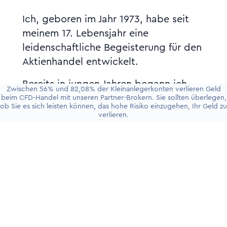
Ich, geboren im Jahr 1973, habe seit
meinem 17. Lebensjahr eine
leidenschaftliche Begeisterung für den
Aktienhandel entwickelt.
Bereits in jungen Jahren begann ich,
Zwischen 56% und 82,08% der Kleinanlegerkonten verlieren Geld
mich intensiv mit den Finanzmärkten
beim CFD-Handel mit unseren Partner-Brokern. Sie sollten überlegen,
ob Sie es sich leisten können, das hohe Risiko einzugehen, Ihr Geld zu
auseinanderzusetzen. Ich kaufte meine
verlieren.
ersten Aktien im 17. Lebensjahr.
Mit dem Beginn der 2000er Jahre
erweiterte ich meinen Fokus auf den
Handel mit Futures, CFDs, Forex und
begann, mich zusätzlich auf das
Erkennen und Handeln nach Signalen
sowie den Nachrichtenhandel zu