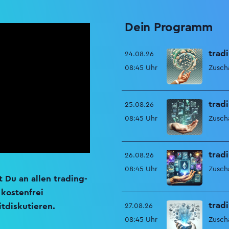
Dein Programm
trad
24.08.26
08:45
Uhr
Zusch
trad
25.08.26
08:45
Uhr
Zusch
trad
26.08.26
08:45
Uhr
Zusch
t Du an allen trading-
kostenfrei
trad
tdiskutieren.
27.08.26
08:45
Uhr
Zusch