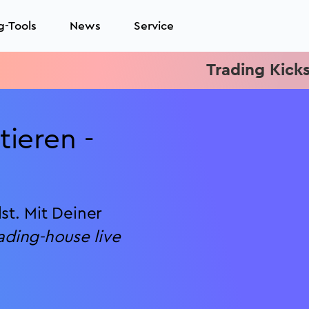
g-Tools
News
Service
Trading Kickstart: Live Trad
tieren -
st. Mit Deiner
ading-house live