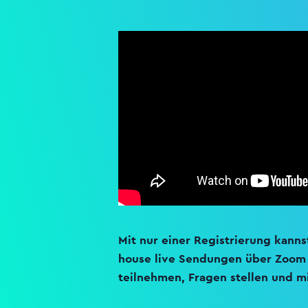
Mit nur einer Registrierung kanns
house live Sendungen über Zoom 
teilnehmen, Fragen stellen und mi