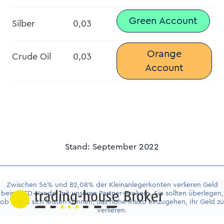
Green Account
Silber
0,03
Orange
Crude Oil
0,03
Account
Stand: September 2022
Zwischen 56% und 82,08% der Kleinanlegerkonten verlieren Geld
beim CFD-Handel mit unseren Partner-Brokern. Sie sollten überlegen,
ob Sie es sich leisten können, das hohe Risiko einzugehen, Ihr Geld zu
verlieren.