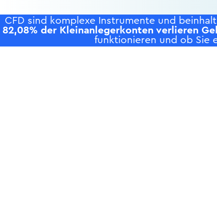
CFD sind komplexe Instrumente und beinhalte
82,08% der Kleinanlegerkonten verlieren Ge
funktionieren und ob Sie e
P
H
+4930 5900 9110
L
T