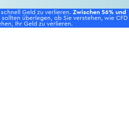
chnell Geld zu verlieren.
Zwischen 56% und
e sollten überlegen, ob Sie verstehen, wie CFD
hen, Ihr Geld zu verlieren.
WS
UNTERNEHMEN
ding News
Über uns
tik
Kontakt
tschaft
Impressum