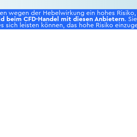
n wegen der Hebelwirkung ein hohes Risiko, s
ld beim CFD-Handel mit diesen Anbietern
. Si
s sich leisten können, das hohe Risiko einzuge
RODUKTE
SERVICE
NE
andelskonten
Risikohinweis
Tra
ive-Trading
Datenschutz
Poli
rading-Tools
Hinweise zum Datenschutz
Wir