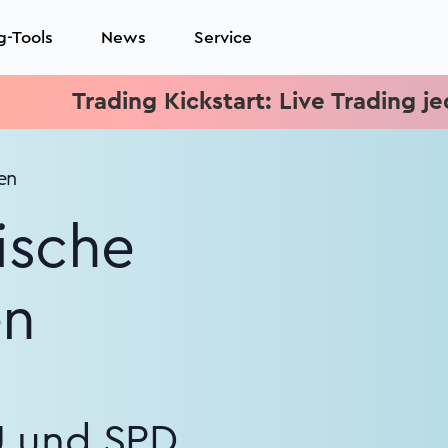
g-Tools
News
Service
ading Kickstart: Live Trading jeden Mittw
en
ische
en
U und SPD