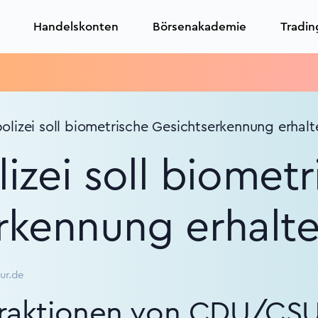
Handelskonten
Börsenakademie
Tradin
Tr
lizei soll biometrische Gesichtserkennung erhalt
izei soll biometr
rkennung erhalt
ur.de
sfraktionen von CDU/CS