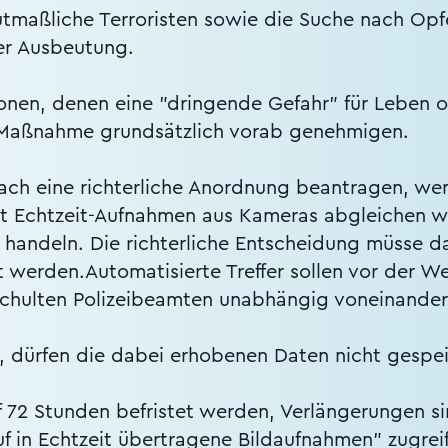
utmaßliche Terroristen sowie die Suche nach Opf
er Ausbeutung.
nen, denen eine "dringende Gefahr" für Leben 
e Maßnahme grundsätzlich vorab genehmigen.
ch eine richterliche Anordnung beantragen, wen
t Echtzeit-Aufnahmen aus Kameras abgleichen will.
 handeln. Die richterliche Entscheidung müsse d
 werden.Automatisierte Treffer sollen vor der W
schulten Polizeibeamten unabhängig voneinander
cht, dürfen die dabei erhobenen Daten nicht gesp
f 72 Stunden befristet werden, Verlängerungen s
uf in Echtzeit übertragene Bildaufnahmen" zugreif